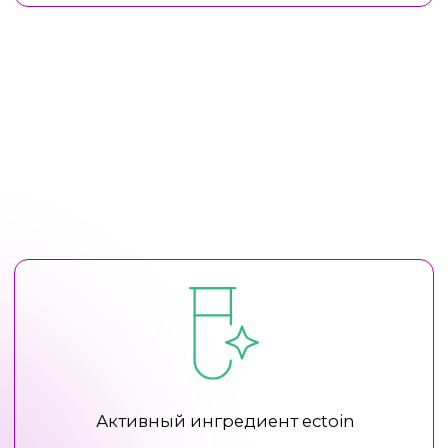
БРЕНДЫ
КОНТАКТЫ
Image Skincare
+7 383 200 34 33
Genosys
+7 953 775 53 32
Демекс (Demax)
mathis4413@mail.ru
Dr. Schrammek
Написать в МАХ
Ultracelltis
Написать в телеграм
Newdermis
АДРЕС
Peach peel
г. Новосибирск,
phformula
ул. Советская, 64,
Skin Formula
оф. 303А
Atache