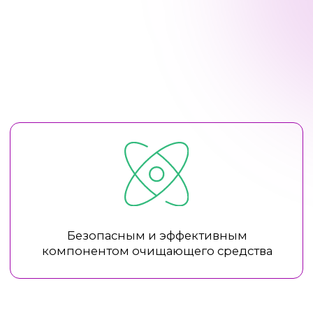
Содержат церамиды, подкласс
липидных молекул