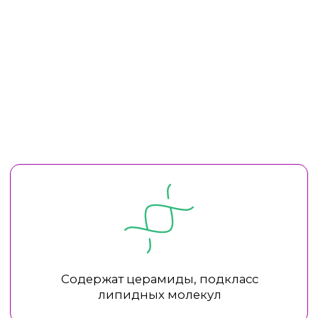
ХОТИТЕ УЗНАТЬ БОЛЬШЕ О БРЕНДЕ
NEWDERMIS?
Оставьте заявку — мы свяжемся с вами
и расскажем, как включить продукцию
NewDermis в вашу работу
ОСТАВИТЬ ЗАЯВКУ
ЗАПИСАТЬСЯ НА ОБУЧЕНИЕ