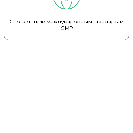
Оставьте заявку — мы свяжемся с вами
и расскажем, как включить продукцию
Atache в вашу работу
ОСТАВИТЬ ЗАЯВКУ
ЗАПИСАТЬСЯ НА ОБУЧЕНИЕ