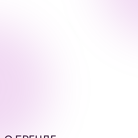
О БРЕНДЕ
Бренд ATACHE — это испанская
профессиональная космецевтика с 90-летней
историей, специализирующаяся
на разработке инновационных продуктов
фармацевтического стандарта для ухода
за кожей. Компания сочетает научные
достижения с натуральными ингредиентами,
предлагая эффективные решения
для различных дерматологических задач.
Основанный в 1932 году фармацевтом Луисом
Гарсией, бренд начинался как лаборатория