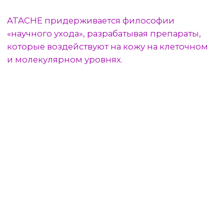
АКТИВНЫЕ
КОМПОНЕНТЫ
И ПРИНЦИПЫ
ATACHE использует только проверенные
и эффективные ингредиенты, которые
глубоко воздействуют на кожу, улучшая
её состояние и восстанавливая естественный
баланс. Каждая формула разработана с учётом
научных исследований, чтобы обеспечивать
видимый результат, безопасность
и долгосрочный эффект.