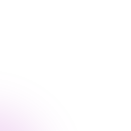
БРЕНДЫ
КОНТАКТЫ
Image Skincare
+7 383 200 34 33
Genosys
+7 953 775 53 32
Демекс (Demax)
mathis4413@mail.ru
Dr. Schrammek
Написать в МАХ
Ultracelltis
Написать в телеграм
Newdermis
АДРЕС
Peach peel
г. Новосибирск,
phformula
ул. Советская, 64,
Skin Formula
оф. 303А
Atache
ИП Прасалова Татьяна Сергеевна
ИНН 540419607219
ОГРНИП 320547600109675
Политика конфиденциальности